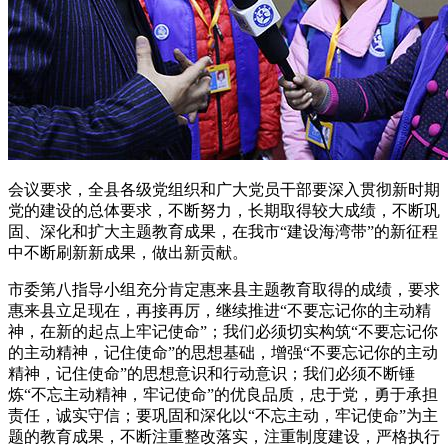
会议要求，全县各级党组织和广大党员干部要深入贯彻新时期
党的建设的总体要求，不断努力，长期取得较大成绩，不断巩
固、深化和扩大主题教育成果，在我市“建设海湾带”的新征程
中不断刷新新成果，做出新贡献。
市委第八指导小组充分肯定惠来县主题教育取得的成绩，要求
惠来县立足现在，再接再厉，继续推进“不要忘记你的主动精
神，在新的起点上牢记使命”；我们必须切实构筑“不要忘记你
的主动精神，记住使命”的思想基础，增强“不要忘记你的主动
精神，记住使命”的思想意识和行动意识；我们必须不断锤
炼“不忘主动精神，牢记使命”的优良品质，忠于党，勇于承担
责任，诚实守信；要巩固和深化以“不忘主动，牢记使命”为主
题的教育成果，不断注重整改落实，注重制度建设，严格执行