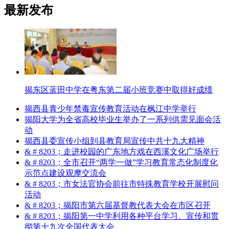
最新发布
揭东区蓝田中学在粤东第二届小班竞赛中取得好成绩
揭西县青少年禁毒宣传教育活动在枫江中学举行
揭阳大学为全省高校毕业生举办了一系列供需见面会活
动
揭西县委宣传小组到县教育局宣传中共十九大精神
& # 8203；走进校园的广东地方戏在西溪文化广场举行
& # 8203；全市召开“两学一做”学习教育常态化制度化
示范点建设观摩交流会
& # 8203；市女法官协会前往市特殊教育学校开展慰问
活动
& # 8203；揭阳市第六届基督教代表大会在市区召开
& # 8203；揭阳第一中学利用各种平台学习、宣传和贯
彻第十九次全国代表大会