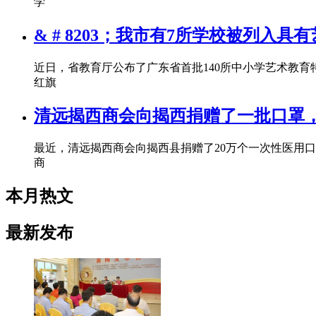
学
& # 8203；我市有7所学校被列入
近日，省教育厅公布了广东省首批140所中小学艺术教
红旗
清远揭西商会向揭西捐赠了一批口罩
最近，清远揭西商会向揭西县捐赠了20万个一次性医用
商
本月热文
最新发布