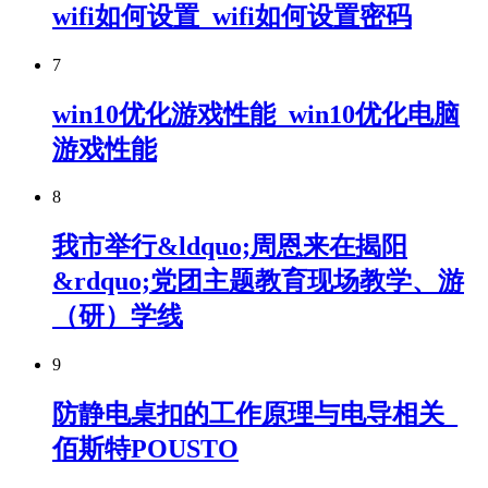
wifi如何设置_wifi如何设置密码
7
win10优化游戏性能_win10优化电脑
游戏性能
8
我市举行&ldquo;周恩来在揭阳
&rdquo;党团主题教育现场教学、游
（研）学线
9
防静电桌扣的工作原理与电导相关_
佰斯特POUSTO