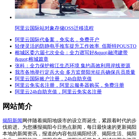
阿里云国际站对象存储OSS迁移流程
阿里云国际代备案，免实名，免费开户
轻便灵活的防静电手推车提升工作效率_佰斯特POUSTO
榕城区委六届七次全会：全力谱写好&quot;融湾建带
&quot;榕城篇章
张科：全力保护榕江生态环境 集约高效利用岸线资源
我市各地举行定兵大会 多方监督阳光征兵确保兵员质量
阿里云国际账户注册，24h自助充值
阿里云免实名注册，阿里云服务器购买，免费注册
阿里云24h自助充值，阿里云免实名注册
网站简介
揭阳新闻
网伴随着揭阳地级市的设立而诞生，紧跟着时代的步
伐前进。为您播报揭阳今日热点新闻，每日最快速的更新揭阳
本地的新闻资讯，报道的内容包括揭阳经济、揭阳生活、揭阳