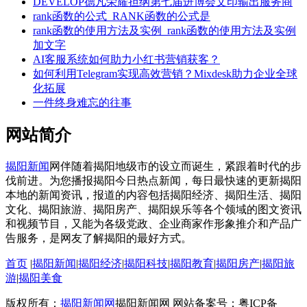
DEVELOP德凡荣耀担纲第七届进博会文印输出服务商
rank函数的公式_RANK函数的公式是
rank函数的使用方法及实例_rank函数的使用方法及实例
加文字
AI客服系统如何助力小红书营销获客？
如何利用Telegram实现高效营销？Mixdesk助力企业全球
化拓展
一件终身难忘的往事
网站简介
揭阳新闻
网伴随着揭阳地级市的设立而诞生，紧跟着时代的步
伐前进。为您播报揭阳今日热点新闻，每日最快速的更新揭阳
本地的新闻资讯，报道的内容包括揭阳经济、揭阳生活、揭阳
文化、揭阳旅游、揭阳房产、揭阳娱乐等各个领域的图文资讯
和视频节目，又能为各级党政、企业商家作形象推介和产品广
告服务，是网友了解揭阳的最好方式。
首页
|
揭阳新闻
|
揭阳经济
|
揭阳科技
|
揭阳教育
|
揭阳房产
|
揭阳旅
游
|
揭阳美食
版权所有：
揭阳新闻网
揭阳新闻网 网站备案号：粤ICP备