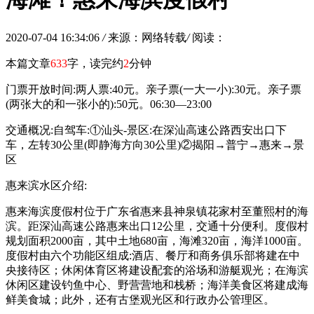
2020-07-04 16:34:06
/
来源：网络转载
/
阅读：
本篇文章
633
字，读完约
2
分钟
门票开放时间:两人票:40元。亲子票(一大一小):30元。亲子票
(两张大的和一张小的):50元。06:30—23:00
交通概况:自驾车:①汕头-景区:在深汕高速公路西安出口下
车，左转30公里(即静海方向30公里)②揭阳→普宁→惠来→景
区
惠来滨水区介绍:
惠来海滨度假村位于广东省惠来县神泉镇花家村至董熙村的海
滨。距深汕高速公路惠来出口12公里，交通十分便利。度假村
规划面积2000亩，其中土地680亩，海滩320亩，海洋1000亩。
度假村由六个功能区组成:酒店、餐厅和商务俱乐部将建在中
央接待区；休闲体育区将建设配套的浴场和游艇观光；在海滨
休闲区建设钓鱼中心、野营营地和栈桥；海洋美食区将建成海
鲜美食城；此外，还有古堡观光区和行政办公管理区。