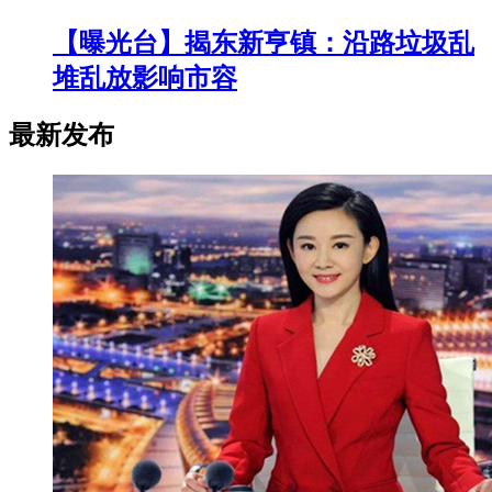
【曝光台】揭东新亨镇：沿路垃圾乱
堆乱放影响市容
最新发布