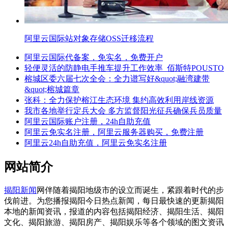
阿里云国际站对象存储OSS迁移流程
阿里云国际代备案，免实名，免费开户
轻便灵活的防静电手推车提升工作效率_佰斯特POUSTO
榕城区委六届七次全会：全力谱写好&quot;融湾建带
&quot;榕城篇章
张科：全力保护榕江生态环境 集约高效利用岸线资源
我市各地举行定兵大会 多方监督阳光征兵确保兵员质量
阿里云国际账户注册，24h自助充值
阿里云免实名注册，阿里云服务器购买，免费注册
阿里云24h自助充值，阿里云免实名注册
网站简介
揭阳新闻
网伴随着揭阳地级市的设立而诞生，紧跟着时代的步
伐前进。为您播报揭阳今日热点新闻，每日最快速的更新揭阳
本地的新闻资讯，报道的内容包括揭阳经济、揭阳生活、揭阳
文化、揭阳旅游、揭阳房产、揭阳娱乐等各个领域的图文资讯