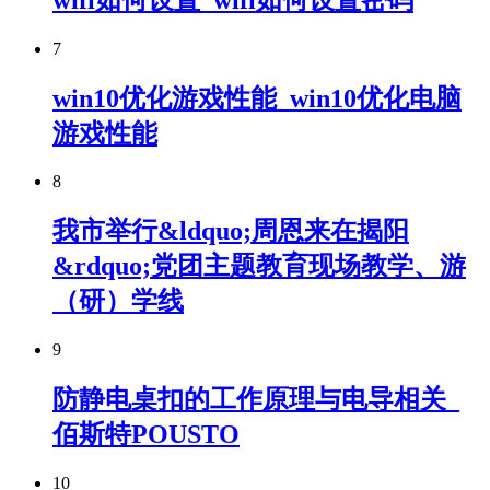
7
win10优化游戏性能_win10优化电脑
游戏性能
8
我市举行&ldquo;周恩来在揭阳
&rdquo;党团主题教育现场教学、游
（研）学线
9
防静电桌扣的工作原理与电导相关_
佰斯特POUSTO
10