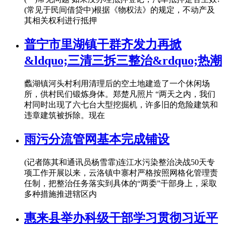
(常见于民间借贷中)根据《物权法》的规定，不动产及
其相关权利进行抵押
普宁市里湖镇干群齐发力再掀
&ldquo;三清三拆三整治&rdquo;热潮
蠡湖镇河头村利用清理后的空土地建造了一个休闲场
所，供村民们锻炼身体。郑楚凡照片 “两天之内，我们
村同时出现了六七台大型挖掘机，许多旧的危险建筑和
违章建筑被拆除。现在
雨污分流管网基本完成铺设
(记者陈其和通讯员杨雪霏)连江水污染整治决战50天专
项工作开展以来，云洛镇中寨村严格按照网格化管理责
任制，把整治任务落实到具体的“两委”干部身上，采取
多种措施推进辖区内
惠来县举办科级干部学习贯彻习近平