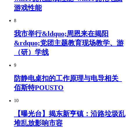
游戏性能
8
我市举行&ldquo;周恩来在揭阳
&rdquo;党团主题教育现场教学、游
（研）学线
9
防静电桌扣的工作原理与电导相关_
佰斯特POUSTO
10
【曝光台】揭东新亨镇：沿路垃圾乱
堆乱放影响市容