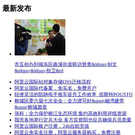
最新发布
市五创办到揭东区曲溪街道暗访督查&ldquo;创文
&rdquo;&ldquo;创卫&rd
阿里云国际站对象存储OSS迁移流程
阿里云国际代备案，免实名，免费开户
轻便灵活的防静电手推车提升工作效率_佰斯特POUSTO
榕城区委六届七次全会：全力谱写好&quot;融湾建带
&quot;榕城篇章
张科：全力保护榕江生态环境 集约高效利用岸线资源
我市各地举行定兵大会 多方监督阳光征兵确保兵员质量
阿里云国际账户注册，24h自助充值
阿里云免实名注册，阿里云服务器购买，免费注册