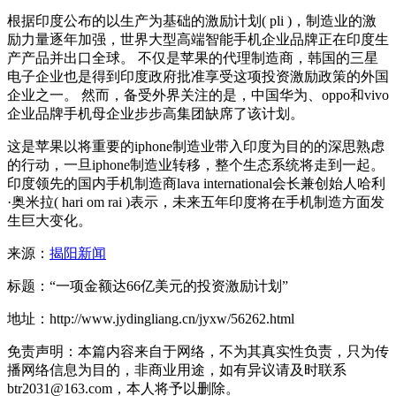
根据印度公布的以生产为基础的激励计划( pli )，制造业的激
励力量逐年加强，世界大型高端智能手机企业品牌正在印度生
产产品并出口全球。 不仅是苹果的代理制造商，韩国的三星
电子企业也是得到印度政府批准享受这项投资激励政策的外国
企业之一。 然而，备受外界关注的是，中国华为、oppo和vivo
企业品牌手机母企业步步高集团缺席了该计划。
这是苹果以将重要的iphone制造业带入印度为目的的深思熟虑
的行动，一旦iphone制造业转移，整个生态系统将走到一起。
印度领先的国内手机制造商lava international会长兼创始人哈利
·奥米拉( hari om rai )表示，未来五年印度将在手机制造方面发
生巨大变化。
来源：
揭阳新闻
标题：“一项金额达66亿美元的投资激励计划”
地址：http://www.jydingliang.cn/jyxw/56262.html
免责声明：本篇内容来自于网络，不为其真实性负责，只为传
播网络信息为目的，非商业用途，如有异议请及时联系
btr2031@163.com，本人将予以删除。