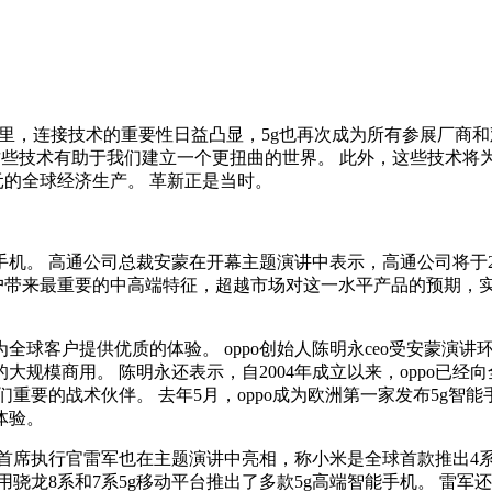
殊的一年里，连接技术的重要性日益凸显，5g也再次成为所有参展厂
。 因为这些技术有助于我们建立一个更扭曲的世界。 此外，这些技
美元的全球经济生产。 革新正是当时。
机。 高通公司总裁安蒙在开幕主题演讲中表示，高通公司将于20
客户带来最重要的中高端特征，超越市场对这一水平产品的预期，实
。
球客户提供优质的体验。 oppo创始人陈明永ceo受安蒙演讲环
大规模商用。 陈明永还表示，自2004年成立以来，oppo已经向
重要的战术伙伴。 去年5月，oppo成为欧洲第一家发布5g智
体验。
首席执行官雷军也在主题演讲中亮相，称小米是全球首款推出4系
用骁龙8系和7系5g移动平台推出了多款5g高端智能手机。 雷