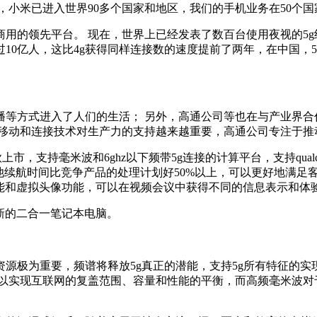
，小米已进入世界90多个国家和地区，我们的手机业务在50个
用的领先平台。 现在，世界上已经发表了数百台使用夜视的5g终
10亿人，这比4g获得同样连接数的速度提前了两年，在中国，5g
播等方式进入了人们的生活； 另外，高通公司等也在与产业界合
，移动和连接技术对生产力的支持越来越重要，高通公司专注于推
上市，支持毫米波和6ghz以下频带5g连接的计算平台，支持qualc
和电池续航时间比竞争产品的处理计划好50%以上，可以更好地满足
功能和虚拟头像功能，可以在视频会议中获得不同的信息表示和体
出新的二合一笔记本电脑。
源极为重要，频谱将释放5g真正的潜能，支持5g所有特征的实
以实现互联网的复盖范围、容量和性能的平衡，而高频毫米波对