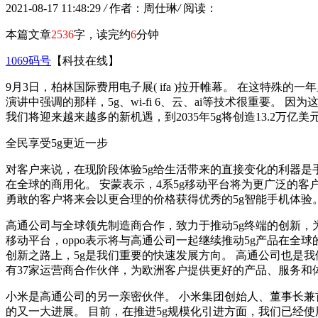
2021-08-17 11:48:29
/
作者：周仕琳
/
阅读：
本篇文章
2536
字，读完约
6
分钟
1069码号
【科技在线】
9月3日，柏林国际费用电子展( ifa )拉开帷幕。 在这特
演讲中强调的那样，5g、wi-fi 6、云、ai等技术很重要
我们将迎来越来越多的新机遇，到2035年5g将创造13.2万亿
全民享受5g更近一步
对客户来说，在现阶段体验5g给生活带来的直接变化的利器是手
在全球的商用化。 安蒙表示，4系5g移动平台将为更广泛的
勇敢的客户将来会以更合理的价格获得优秀的5g智能手机体验
高通公司与全球领先制造商合作，致力于推动5g终端的创新，为全
移动平台，oppo表示将与高通公司一起继续推动5g产品在全球的
创新之路上，5g是我们重要的快速发展方向。 高通公司也是我们
有37家运营商合作伙伴，为欧洲客户提供更好的产品、服务和
小米是高通公司的另一亲密伙伴。 小米集团创始人、董事长兼
的又一大进展。 目前，在推进5g规模化引进方面，我们已经使