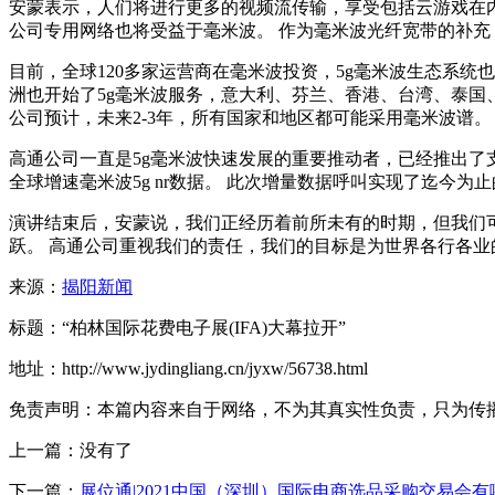
安蒙表示，人们将进行更多的视频流传输，享受包括云游戏在内
公司专用网络也将受益于毫米波。 作为毫米波光纤宽带的补
目前，全球120多家运营商在毫米波投资，5g毫米波生态系统
洲也开始了5g毫米波服务，意大利、芬兰、香港、台湾、泰国、
公司预计，未来2-3年，所有国家和地区都可能采用毫米波谱。
高通公司一直是5g毫米波快速发展的重要推动者，已经推出了支持全
全球增速毫米波5g nr数据。 此次增量数据呼叫实现了迄今为止
演讲结束后，安蒙说，我们正经历着前所未有的时期，但我们可
跃。 高通公司重视我们的责任，我们的目标是为世界各行各业
来源：
揭阳新闻
标题：“柏林国际花费电子展(IFA)大幕拉开”
地址：http://www.jydingliang.cn/jyxw/56738.html
免责声明：本篇内容来自于网络，不为其真实性负责，只为传播网络
上一篇：没有了
下一篇：
展位通|2021中国（深圳）国际电商选品采购交易会