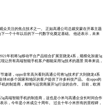
商和观众关注的焦点技术之一。 正如高通公司总裁安蒙在开幕主题
术将为下一个十年以后的下一代数字化奠定基础。 他还表示，未来
21年初将5g移动平台产品组合扩展至骁龙4系，规模化加速5g
现让所有高端智能手机客户都能采用5g技术的愿景 简单来说，
节邀请，oppo非常高兴看到高通公司将5g技术扩大到骁龙4系
全球40多个国家和地区的客户提供了许多科技产品。 在oppo的
能手机的制造商，相继与运营商展开5g行业的合作。 目前，欧洲
5g高端智能手机的制造商，这也是小米与高通企业长时间合作
军还表示，今年是小米成立十周年。 过去十年小米所有的里程碑，