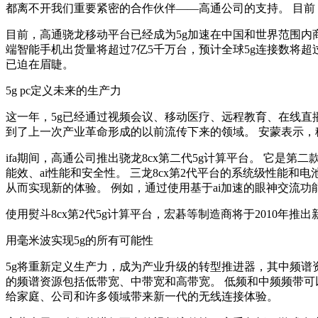
都离不开我们重要紧密的合作伙伴——高通公司的支持。 目前
目前，高通骁龙移动平台已经成为5g加速在中国和世界范围内商
端智能手机出货量将超过7亿5千万台，预计全球5g连接数将超过
已迫在眉睫。
5g pc定义未来的生产力
这一年，5g已经通过视频会议、移动医疗、远程教育、在线直
到了上一次产业革命形成的以前流传下来的领域。 安蒙表示
ifa期间，高通公司推出骁龙8cx第二代5g计算平台。 它是第二款
能效、ai性能和安全性。 三龙8cx第2代平台的系统级性能
从而实现新的体验。 例如，通过使用基于ai加速的眼神交流
使用熨斗8cx第2代5g计算平台，宏碁等制造商将于2010年推
用毫米波实现5g的所有可能性
5g将重新定义生产力，成为产业升级的转型推进器，其中频谱资
的频谱资源包括低带宽、中带宽和高带宽。 低频和中频频带可
给家庭、公司和许多领域带来新一代的无线连接体验。