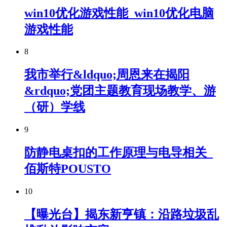
win10优化游戏性能_win10优化电脑
游戏性能
8
我市举行&ldquo;周恩来在揭阳
&rdquo;党团主题教育现场教学、游
（研）学线
9
防静电桌扣的工作原理与电导相关_
佰斯特POUSTO
10
【曝光台】揭东新亨镇：沿路垃圾乱