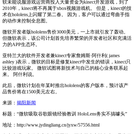
软未能说服游戏运营商投入大量资金为kinect开发游戏，到了
2010年，kinect将不再属于xbox视频游戏机。 但是，kinect的技
术在hololens上闪耀了第二春。 因为，客户可以通过弯曲手指
的动作来控制全息图。
微软开发者版hololens售价3000美元，一上市就引发了轰动。
但微软表示，该公司计划首先培养繁荣的开发者社区和充满活
力的APP生态环。
亚特兰大的软件开发者兼kinect专家詹姆斯·阿什利( james
ashley )表示，微软的目标是修复kinect中发生的错误，kinect只
比较游戏玩家。 微软试图将新技术与自己的核心业务联系起
来。 阿什利说。
此后，微软计划在年某时推出hololens的客户版本，预计该产
品售价将在1500美元左右。
来源：
揭阳新闻
标题：“微软吸取谷歌眼镜经验教训 HoloLens务实不搞噱头”
地址：http://www.jydingliang.cn/jyxw/57556.html