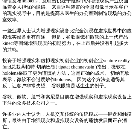
谨慎发布hololens，反映出仍处于襁褓中的增强现实产业仍面
临着令人担忧的障碍。 来自这种装置的全息图像显示在客户
的现实视野中，目的是提高从医生的办公室到制造现场的办公
室效率。
一些业界人士认为增强现实设备比完全沉浸在虚拟世界中的虚
拟现实设备更有前途。 但是，谷歌眼镜和微软的上一代产品
kinect等围绕增强现实的初期努力，在上市后并没有引起多大
的共鸣。
投资于增强现实和虚拟现实初创企业的初创企业venture reality
fund总裁蒂帕特·切纳巴钦( tipatat chennavasin )指出，微软在
hololens采取了更为谨慎的方法，这是正确的战术。 切纳瓦钦
表示，微软不会过度炒作hololens。 因为这个方法会适得其
反，让客户非常失望。 谷歌眼镜是活生生的例子。
谷歌、微软、脸书和索尼是目前在增强现实和虚拟现实设备上
下注的众多技术公司之一。
许多业内人士认为，人机交互传统的传统模式——键盘和触摸
屏，最终由于增强现实和虚拟现实设备的蓬勃发展而正在消
亡。