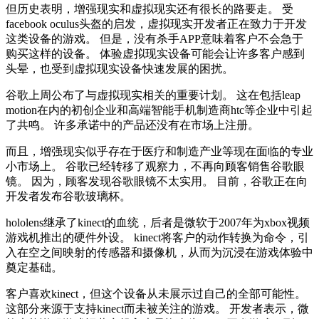
但历史表明，增强现实和虚拟现实还有很长的路要走。 受
facebook oculus头盔的启发，虚拟现实开发者正在致力于开发
这类设备的游戏。 但是，没有杀手APP意味着客户不会急于
购买这样的设备。 体验虚拟现实设备可能会让许多客户感到
头晕，也受到虚拟现实设备快速发展的困扰。
谷歌上周公布了与虚拟现实相关的重要计划。 这在包括leap
motion在内的初创企业和高端智能手机制造商htc等企业中引起
了共鸣。 许多承诺中的产品还没有在市场上注册。
而且，增强现实似乎存在于医疗和制造产业等现在面临的专业
小市场上。 谷歌已经转移了观察力，不再向顾客销售谷歌眼
镜。 因为，顾客发现谷歌眼镜不太实用。 目前，谷歌正在向
开发者发布谷歌玻璃杯。
hololens继承了kinect的血统，后者是微软于2007年为xbox视频
游戏机推出的硬件外设。 kinect将客户的动作转换为命令，引
入在空之间映射的传感器和摄像机，从而为沉浸在游戏体验中
奠定基础。
客户喜欢kinect，但这个设备从未展示过自己的全部可能性。
这部分来源于支持kinect而未被关注的游戏。 开发者表示，微