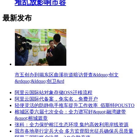
堆乱放影响市容
最新发布
市五创办到揭东区曲溪街道暗访督查&ldquo;创文
&rdquo;&ldquo;创卫&rd
阿里云国际站对象存储OSS迁移流程
阿里云国际代备案，免实名，免费开户
轻便灵活的防静电手推车提升工作效率_佰斯特POUSTO
榕城区委六届七次全会：全力谱写好&quot;融湾建带
&quot;榕城篇章
张科：全力保护榕江生态环境 集约高效利用岸线资源
我市各地举行定兵大会 多方监督阳光征兵确保兵员质量