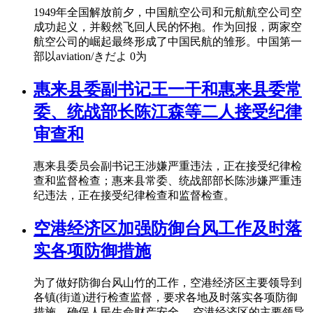
1949年全国解放前夕，中国航空公司和元航航空公司空
成功起义，并毅然飞回人民的怀抱。作为回报，两家空
航空公司的崛起最终形成了中国民航的雏形。中国第一
部以aviation/きだよ 0为
惠来县委副书记王一干和惠来县委常
委、统战部长陈江森等二人接受纪律
审查和
惠来县委员会副书记王涉嫌严重违法，正在接受纪律检
查和监督检查；惠来县常委、统战部部长陈涉嫌严重违
纪违法，正在接受纪律检查和监督检查。
空港经济区加强防御台风工作及时落
实各项防御措施
为了做好防御台风山竹的工作，空港经济区主要领导到
各镇(街道)进行检查监督，要求各地及时落实各项防御
措施，确保人民生命财产安全。 空港经济区的主要领导