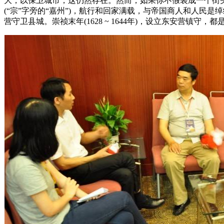
大，以保卫城市，这仍然存在。然而，如果你不假装成一个街
(“宗”字旁的“嘉州”)，航行和回家满载，与帝国商人和人
营守卫县城。崇祯末年(1628 ~ 1644年)，设立东安营镇守