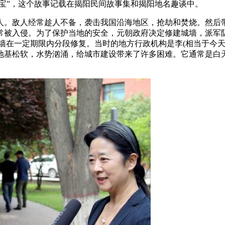
之宝”，这个故事记载在揭阳民间故事集和揭阳地名趣谈中。
人。敌人经常趁人不备，袭击我国沿海地区，抢劫和焚烧。然后
常被入侵。为了保护当地的安全，元朝政府决定修建城墙，派军
墙在一定期限内分段修复。当时的地方行政机构是李(相当于今
地基松软，水势汹涌，给城市建设带来了许多困难。它通常是白