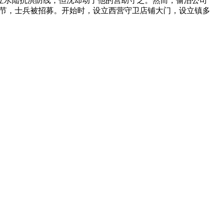
立水陆抗洪防线，但沈却动了他的营助守之。然而，偷泊公司
个季节，士兵被招募。开始时，设立西营守卫店铺大门，设立镇多