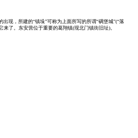
现，所建的“镇垛”可称为上面所写的所谓“碉堡城”(“落
它来了。东安营位于重要的葛翔镇(现北门镇街旧址)。