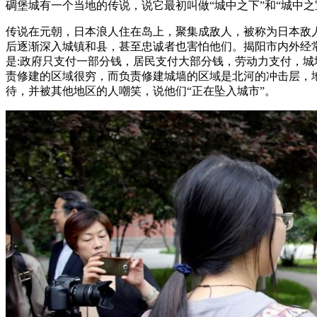
碉堡城有一个当地的传说，说它最初叫做“城中之下”和“城中
传说在元朝，日本浪人住在岛上，聚集成敌人，被称为日本敌
后逐渐深入城镇和县，甚至忠诚者也害怕他们。揭阳市内外经
是:政府只支付一部分钱，居民支付大部分钱，劳动力支付，城
责修建的区域很穷，而负责修建城墙的区域是北河的冲击层，
待，并被其他地区的人嘲笑，说他们“正在坠入城市”。