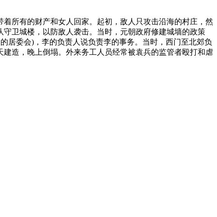
带着所有的财产和女人回家。起初，敌人只攻击沿海的村庄，然
队守卫城楼，以防敌人袭击。当时，元朝政府修建城墙的政策
天的居委会)，李的负责人说负责李的事务。当时，西门至北郊负
天建造，晚上倒塌。外来务工人员经常被袁兵的监管者殴打和虐