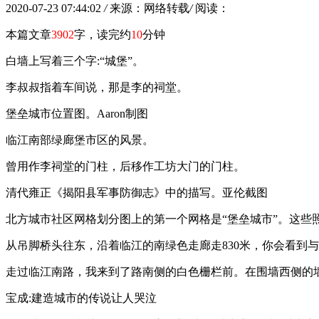
2020-07-23 07:44:02
/
来源：网络转载
/
阅读：
本篇文章
3902
字，读完约
10
分钟
白墙上写着三个字:“城堡”。
李叔叔指着车间说，那是李的祠堂。
堡垒城市位置图。Aaron制图
临江南部绿廊堡市区的风景。
曾用作李祠堂的门柱，后移作工坊大门的门柱。
清代雍正《揭阳县军事防御志》中的描写。亚伦截图
北方城市社区网格划分图上的第一个网格是“堡垒城市”。这些
从吊脚桥头往东，沿着临江的南绿色走廊走830米，你会看到
走过临江南路，我来到了路南侧的白色栅栏前。在围墙西侧的墙
宝成:建造城市的传说让人哭泣