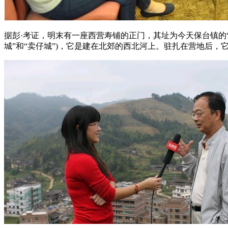
据彭·考证，明末有一座西营寿铺的正门，其址为今天保台镇的“
城”和“卖仔城”)，它是建在北郊的西北河上。驻扎在营地后，