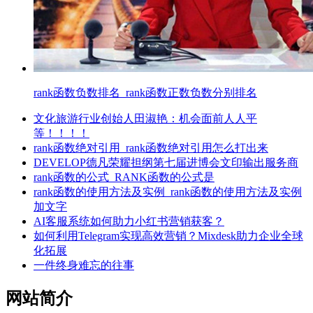
rank函数负数排名_rank函数正数负数分别排名
文化旅游行业创始人田淑艳：机会面前人人平
等！！！！
rank函数绝对引用_rank函数绝对引用怎么打出来
DEVELOP德凡荣耀担纲第七届进博会文印输出服务商
rank函数的公式_RANK函数的公式是
rank函数的使用方法及实例_rank函数的使用方法及实例
加文字
AI客服系统如何助力小红书营销获客？
如何利用Telegram实现高效营销？Mixdesk助力企业全球
化拓展
一件终身难忘的往事
网站简介