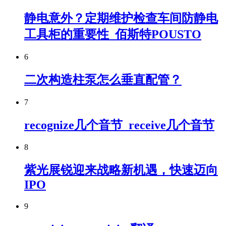
静电意外？定期维护检查车间防静电
工具柜的重要性_佰斯特POUSTO
6
二次构造柱泵怎么垂直配管？
7
recognize几个音节_receive几个音节
8
紫光展锐迎来战略新机遇，快速迈向
IPO
9