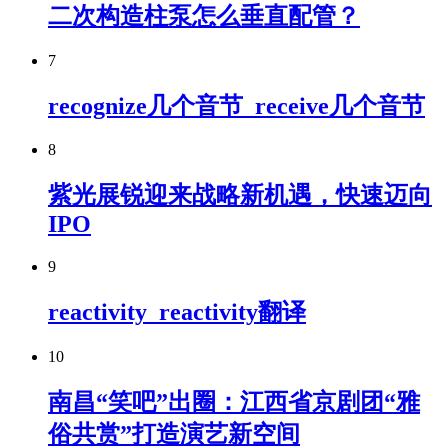
二次构造柱泵怎么垂直配管？
7
recognize几个音节_receive几个音节
8
紫光展锐迎来战略新机遇，快速迈向
IPO
9
reactivity_reactivity翻译
10
南昌“笑吧”出圈：江西省京剧团“雅
俗共赏”打造演艺新空间