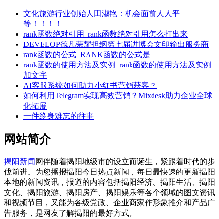
文化旅游行业创始人田淑艳：机会面前人人平
等！！！！
rank函数绝对引用_rank函数绝对引用怎么打出来
DEVELOP德凡荣耀担纲第七届进博会文印输出服务商
rank函数的公式_RANK函数的公式是
rank函数的使用方法及实例_rank函数的使用方法及实例
加文字
AI客服系统如何助力小红书营销获客？
如何利用Telegram实现高效营销？Mixdesk助力企业全球
化拓展
一件终身难忘的往事
网站简介
揭阳新闻
网伴随着揭阳地级市的设立而诞生，紧跟着时代的步
伐前进。为您播报揭阳今日热点新闻，每日最快速的更新揭阳
本地的新闻资讯，报道的内容包括揭阳经济、揭阳生活、揭阳
文化、揭阳旅游、揭阳房产、揭阳娱乐等各个领域的图文资讯
和视频节目，又能为各级党政、企业商家作形象推介和产品广
告服务，是网友了解揭阳的最好方式。