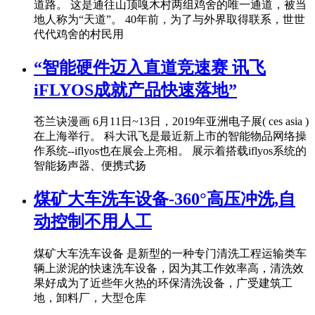
道路。 这是通往山顶嘎木村两组鸡舍的唯一通道，被当
地人称为“天道”。 40年前，为了与外界取得联系，世世
代代鸡舍的村民用
“智能硬件迈入直道竞速赛 讯飞
iFLYOS成就产品快速落地”
苍兰诀漫画 6月11日~13日，2019年亚洲电子展( ces asia )
在上海举行。 科大讯飞是最近新上市的智能物品网络操
作系统--iflyos也在展会上亮相。 展示着搭载iflyos系统的
智能扬声器、便携式扬
煤矿大车洗车设备-360°高压冲洗,自
动控制不用人工
煤矿大车洗车设备 是新型的一种专门清洗工程运输类车
辆上淤泥的快速洗车设备，因为其工作效率高，清洗效
果好成为了近些年火热的环保清洗设备，广受建筑工
地，卸料厂，大型仓库