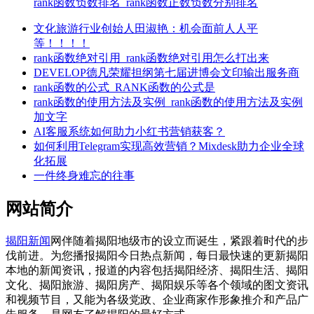
rank函数负数排名_rank函数正数负数分别排名
文化旅游行业创始人田淑艳：机会面前人人平
等！！！！
rank函数绝对引用_rank函数绝对引用怎么打出来
DEVELOP德凡荣耀担纲第七届进博会文印输出服务商
rank函数的公式_RANK函数的公式是
rank函数的使用方法及实例_rank函数的使用方法及实例
加文字
AI客服系统如何助力小红书营销获客？
如何利用Telegram实现高效营销？Mixdesk助力企业全球
化拓展
一件终身难忘的往事
网站简介
揭阳新闻
网伴随着揭阳地级市的设立而诞生，紧跟着时代的步
伐前进。为您播报揭阳今日热点新闻，每日最快速的更新揭阳
本地的新闻资讯，报道的内容包括揭阳经济、揭阳生活、揭阳
文化、揭阳旅游、揭阳房产、揭阳娱乐等各个领域的图文资讯
和视频节目，又能为各级党政、企业商家作形象推介和产品广