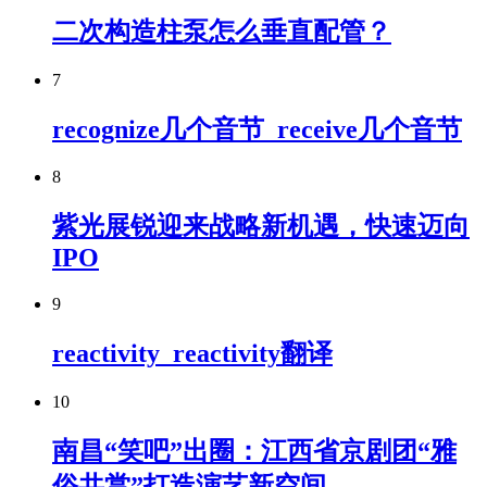
二次构造柱泵怎么垂直配管？
7
recognize几个音节_receive几个音节
8
紫光展锐迎来战略新机遇，快速迈向
IPO
9
reactivity_reactivity翻译
10
南昌“笑吧”出圈：江西省京剧团“雅
俗共赏”打造演艺新空间