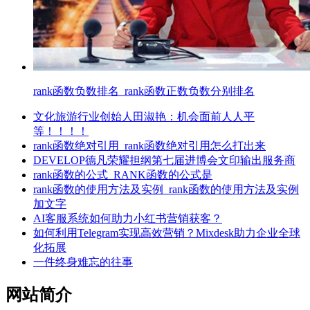
rank函数负数排名_rank函数正数负数分别排名
文化旅游行业创始人田淑艳：机会面前人人平
等！！！！
rank函数绝对引用_rank函数绝对引用怎么打出来
DEVELOP德凡荣耀担纲第七届进博会文印输出服务商
rank函数的公式_RANK函数的公式是
rank函数的使用方法及实例_rank函数的使用方法及实例
加文字
AI客服系统如何助力小红书营销获客？
如何利用Telegram实现高效营销？Mixdesk助力企业全球
化拓展
一件终身难忘的往事
网站简介