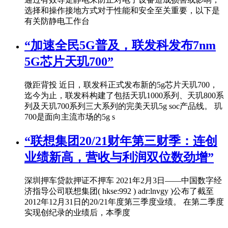
选择和操作接地方式对于性能和安全至关重要，以下是
有关防静电工作台
“加速全民5G普及，联发科发布7nm
5G芯片天玑700”
微距背投 近日，联发科正式发布新的5g芯片天玑700，
迄今为止，联发科构建了包括天玑1000系列、天玑800系
列及天玑700系列三大系列的完美天玑5g soc产品线。 玑
700是面向主流市场的5g s
“联想集团20/21财年第三财季：连创
业绩新高，营收与利润双位数劲增”
深圳押车贷款押证不押车 2021年2月3日——中国数字经
济指导公司联想集团( hkse:992 ) adr:lnvgy )公布了截至
2012年12月31日的20/21年度第三季度业绩。 在第二季度
实现创纪录的业绩后，本季度