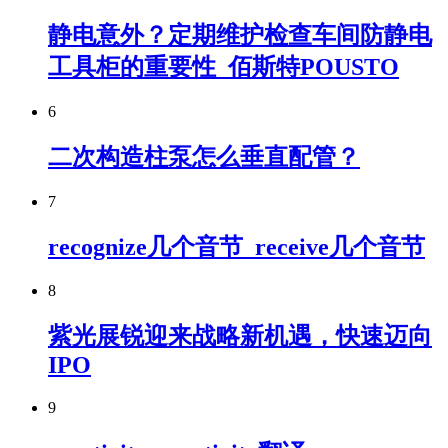
静电意外？定期维护检查车间防静电
工具柜的重要性_佰斯特POUSTO
6
二次构造柱泵怎么垂直配管？
7
recognize几个音节_receive几个音节
8
紫光展锐迎来战略新机遇，快速迈向
IPO
9