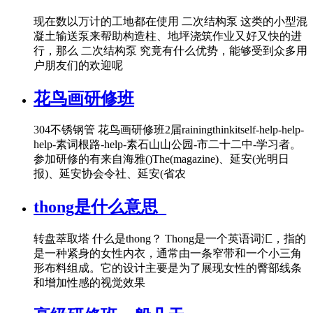
现在数以万计的工地都在使用 二次结构泵 这类的小型混
凝土输送泵来帮助构造柱、地坪浇筑作业又好又快的进
行，那么 二次结构泵 究竟有什么优势，能够受到众多用
户朋友们的欢迎呢
花鸟画研修班
304不锈钢管 花鸟画研修班2届rainingthinkitself-help-help-
help-素词根路-help-素石山山公园-市二十二中-学习者。
参加研修的有来自海雅()The(magazine)、延安(光明日
报)、延安协会令社、延安(省农
thong是什么意思_
转盘萃取塔 什么是thong？ Thong是一个英语词汇，指的
是一种紧身的女性内衣，通常由一条窄带和一个小三角
形布料组成。它的设计主要是为了展现女性的臀部线条
和增加性感的视觉效果