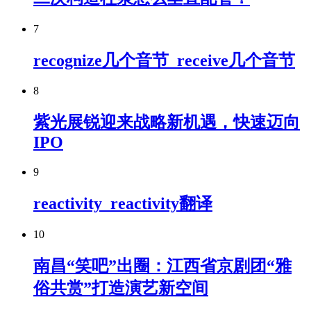
7
recognize几个音节_receive几个音节
8
紫光展锐迎来战略新机遇，快速迈向
IPO
9
reactivity_reactivity翻译
10
南昌“笑吧”出圈：江西省京剧团“雅
俗共赏”打造演艺新空间