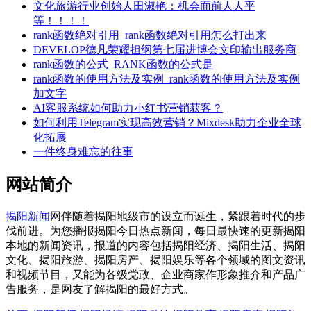
文化旅游行业创始人田淑艳：机会面前人人平
等！！！！
rank函数绝对引用_rank函数绝对引用怎么打出来
DEVELOP德凡荣耀担纲第七届进博会文印输出服务商
rank函数的公式_RANK函数的公式是
rank函数的使用方法及实例_rank函数的使用方法及实例
加文字
AI客服系统如何助力小红书营销获客？
如何利用Telegram实现高效营销？Mixdesk助力企业全球
化拓展
一件终身难忘的往事
网站简介
揭阳新闻
网伴随着揭阳地级市的设立而诞生，紧跟着时代的步
伐前进。为您播报揭阳今日热点新闻，每日最快速的更新揭阳
本地的新闻资讯，报道的内容包括揭阳经济、揭阳生活、揭阳
文化、揭阳旅游、揭阳房产、揭阳娱乐等各个领域的图文资讯
和视频节目，又能为各级党政、企业商家作形象推介和产品广
告服务，是网友了解揭阳的最好方式。