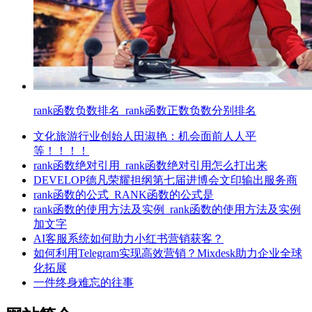
rank函数负数排名_rank函数正数负数分别排名
文化旅游行业创始人田淑艳：机会面前人人平
等！！！！
rank函数绝对引用_rank函数绝对引用怎么打出来
DEVELOP德凡荣耀担纲第七届进博会文印输出服务商
rank函数的公式_RANK函数的公式是
rank函数的使用方法及实例_rank函数的使用方法及实例
加文字
AI客服系统如何助力小红书营销获客？
如何利用Telegram实现高效营销？Mixdesk助力企业全球
化拓展
一件终身难忘的往事