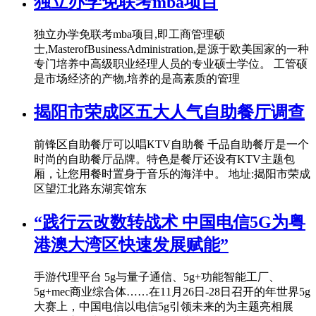
独立办学免联考mba项目
独立办学免联考mba项目,即工商管理硕
士,MasterofBusinessAdministration,是源于欧美国家的一种
专门培养中高级职业经理人员的专业硕士学位。 工管硕
是市场经济的产物,培养的是高素质的管理
揭阳市荣成区五大人气自助餐厅调查
前锋区自助餐厅可以唱KTV自助餐 千品自助餐厅是一个
时尚的自助餐厅品牌。特色是餐厅还设有KTV主题包
厢，让您用餐时置身于音乐的海洋中。 地址:揭阳市荣成
区望江北路东湖宾馆东
“践行云改数转战术 中国电信5G为粤
港澳大湾区快速发展赋能”
手游代理平台 5g与量子通信、5g+功能智能工厂、
5g+mec商业综合体……在11月26日-28日召开的年世界5g
大赛上，中国电信以电信5g引领未来的为主题亮相展