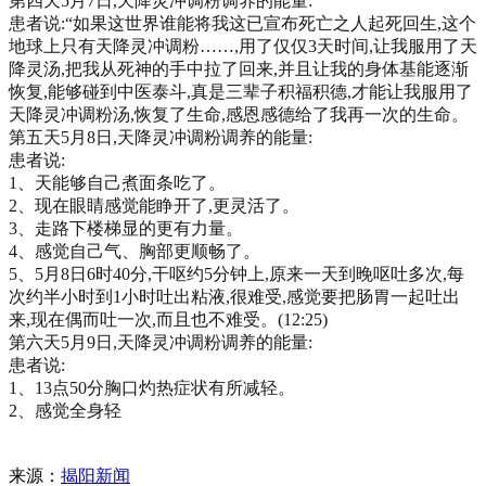
第四天5月7日,天降灵冲调粉调养的能量:
患者说:“如果这世界谁能将我这已宣布死亡之人起死回生,这个
地球上只有天降灵冲调粉……,用了仅仅3天时间,让我服用了天
降灵汤,把我从死神的手中拉了回来,并且让我的身体基能逐渐
恢复,能够碰到中医泰斗,真是三辈子积福积德,才能让我服用了
天降灵冲调粉汤,恢复了生命,感恩感德给了我再一次的生命。
第五天5月8日,天降灵冲调粉调养的能量:
患者说:
1、天能够自己煮面条吃了。
2、现在眼睛感觉能睁开了,更灵活了。
3、走路下楼梯显的更有力量。
4、感觉自己气、胸部更顺畅了。
5、5月8日6时40分,干呕约5分钟上,原来一天到晚呕吐多次,每
次约半小时到1小时吐出粘液,很难受,感觉要把肠胃一起吐出
来,现在偶而吐一次,而且也不难受。(12:25)
第六天5月9日,天降灵冲调粉调养的能量:
患者说:
1、13点50分胸口灼热症状有所减轻。
2、感觉全身轻
来源：
揭阳新闻