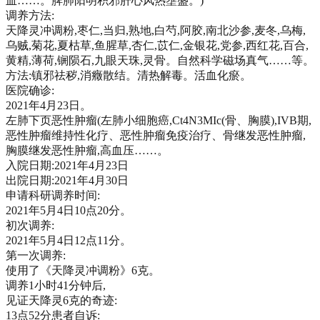
血……。脾肺阳明积邪肝心风热壅盛。)
调养方法:
天降灵冲调粉,枣仁,当归,熟地,白芍,阿胶,南北沙参,麦冬,乌梅,
乌贼,菊花,夏枯草,鱼腥草,杏仁,苡仁,金银花,党参,西红花,百合,
黄精,薄荷,锎陨石,九眼天珠,灵骨。自然科学磁场真气……等。
方法:镇邪祛秽,消癥散结。清热解毒。活血化瘀。
医院确诊:
2021年4月23日。
左肺下页恶性肿瘤(左肺小细胞癌,Ct4N3MIc(骨、胸膜),IVB期,
恶性肿瘤维持性化疗、恶性肿瘤免疫治疗、骨继发恶性肿瘤,
胸膜继发恶性肿瘤,高血压……。
入院日期:2021年4月23日
出院日期:2021年4月30日
申请科研调养时间:
2021年5月4日10点20分。
初次调养:
2021年5月4日12点11分。
第一次调养:
使用了《天降灵冲调粉》6克。
调养1小时41分钟后,
见证天降灵6克的奇迹:
13点52分患者自诉: