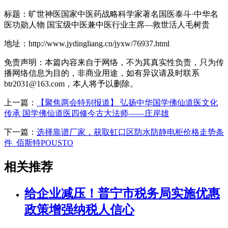
标题：旷世神医国家中医药战略科学家著名国医泰斗·中华名
医功勋人物 国宝级中医兼中医行业主席—救世活人毛树贵
地址：http://www.jydingliang.cn/jyxw/76937.html
免责声明：本篇内容来自于网络，不为其真实性负责，只为传
播网络信息为目的，非商业用途，如有异议请及时联系
btr2031@163.com，本人将予以删除。
上一篇：
【聚焦两会特别报道】 弘扬中华国学佛仙道医文化
传承 国学佛仙道医四修今古大法师——庄岸雄
下一篇：
选择靠谱厂家，获取虹口区防水防静电柜价格走势条
件_佰斯特POUSTO
相关推荐
给企业减压！普宁市税务局实施优惠
政策增强纳税人信心