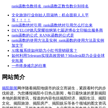
rank函数负数排名_rank函数正数负数分别排名
文化旅游行业创始人田淑艳：机会面前人人平
等！！！！
rank函数绝对引用_rank函数绝对引用怎么打出来
DEVELOP德凡荣耀担纲第七届进博会文印输出服务商
rank函数的公式_RANK函数的公式是
rank函数的使用方法及实例_rank函数的使用方法及实例
加文字
AI客服系统如何助力小红书营销获客？
如何利用Telegram实现高效营销？Mixdesk助力企业全球
化拓展
一件终身难忘的往事
网站简介
揭阳新闻
网伴随着揭阳地级市的设立而诞生，紧跟着时代的步
伐前进。为您播报揭阳今日热点新闻，每日最快速的更新揭阳
本地的新闻资讯，报道的内容包括揭阳经济、揭阳生活、揭阳
文化、揭阳旅游、揭阳房产、揭阳娱乐等各个领域的图文资讯