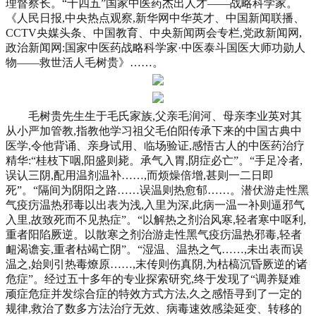
理督察长。“十四五”国家中医药杰出人才——战略科学家。
《人民日报,中央热点观察,新华网中华英才、中国新闻联播、
CCTV央媒头条、中国教育、中央新闻两会专栏,党政新闻网,
政治新闻网:国家中医药战略科学家·中医泰斗国医大师功勋人
物——救世活人毛树贵》……。
毛树贵先生生于毛氏家族,父亲毛润河、母亲李业英对其
从小严加管教,指教他学习祖父毛伯阳传承下来的中国古典中
医学,令他背诵、亲身试用、临场验证,感悟古人的中医药治疗
精华:“桂枝下咽,阳盛则毙。承气入胃,阴症必亡”。“手足冷者,
误认三阴,配用温剂温补……,而烦燥倍增,甚则一二日即
死”。“隔间为阴阳之路……误温则热愈郁……。潜伏游走性黑
气疫疠温热邪毒以出表为浅,入里为深,此病一温一补则逼邪气
入里,故致死而不见热症”。“以解热之剂治风寒,轻者寒中呕利,
重者阳陷厥逆。以散寒之剂治游走性黑气疫疠温热邪毒,轻者
衄渴谵妄,重者枯竭亡阴”。“湿温、温热之气……,未出表而误
温之,始则引热毒燎原……,末传则伤真阴,为枯槁沉昏厥逆的诸
危症”。经过五十多年的专业探索研究,终于发现了“调养疑难
顽症危症并发综合症的特效方式方法,久之感悟寻到了一定的
规律,救治了数多方法治疗无效、病毒速效感染延变、转移的