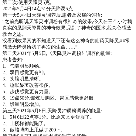
第二次:使用天降灵5克。
2021年5月4日14点51分天降灵5克……。
第一天5月4日天降灵调养后,患者及家属的评语:
“之前光听说天降灵冲调粉有很神奇的效果,今天在三个小时我
真实的见到天降灵的神奇效果,见到了神奇的医术,我真心感激
救命之恩。
没看到效果真的不知道天下还有这么神奇的仙药天降灵,非常
感激天降灵给我了再次的生命……”。
第二天2021年5月5日,《天降灵冲调粉》调养的能量:
患者告知:
1、气喘明显顺畅。
2、双目感觉更有神。
3、头脑明显清晰。
4、睡眠显著改善很多。
5、步伐感觉更有力量。
6、19点50分,锻炼后胸区、胃区感觉更舒服。
7、饭量明显增加。
第三天2021年5月6日,天降灵冲调粉调养的能量:
1、5月6日22点零1分。比原来又更舒服了。
2、上楼梯都能跑了。
3、做胳膊向上甩做了200下。