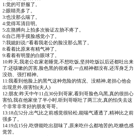
1:觉的可舒服了。
2:眼睛亮多了。
3:也没那么喘了。
4:觉得耳清目明。
5:左胳膊向上拍多次验证左胁不疼了。
6:自己用手摸脸感觉小了。
7:我媳妇说:“看着我老公的脸没那么黑了。
8:看着比原来有精气神了。
9:看着有明显的白眼球了。
10:昨天,我老公在家老睡觉,不想吃饭,坚持吃饭以后还都吐出来
了:还咳嗽的厉害,脸色黑的很难看,一点精神都没有,还浑身乏力
没劲、强打精神。
11:我看到他脸上的黑气这种危险的情况、没精神,老担心他会
出现意外,很害怕(夫人)
12:朋友:昨天中午11点30分到哥家,看到哥脸色乌黑,真的很担心
害怕,我在他家坐了半小时,听到哥呕吐了两三次,真的怕失去这
个非常非常好的朋友哥哥。
13:18点52分,出气比之前感觉很轻松,能喘气通透了,精神比之前
强多了。
14:19点15分,吃饼能吃出甜味了,原来吃什么都地苦的,吃糖也感
觉苦。