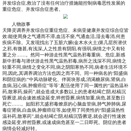
并发综合症,救治了没有任何治疗措施能控制病毒恶性发展的
重症危症、并发综合症患者。
人物故事
天降灵调养并发综合症重症危症、未病亚健康并发症综合症皆
效:能使周身之气通而不滞,血活不瘀,气通血活,湿去毒消,何患
疾病不除。又发现找出了五脏六腑(金木水火土)第几层所潜伏
之邪,有微甚,有浅深,人之性质有阴阳,有强弱,病情之中又有轻
重之分……。然同一种游走性黑气温热邪毒重病、危症,新感
新中邪毒与潜伏游走性黑气温热邪毒,病所之浅深不同,病情之
轻重不同,病情之变化不同,病之阴阳寒热不同,病者生活环境不
同,因此,其调养调治方法也因之而不同。同一种病名的‘阳盛病
和阴症病的:“中风动脉硬化、伴斑块形成,消渴糖尿病,肾病,白
血病,冠心病,肿瘤癌症”等等’,配伍使用了同一属性的“温热温补
药,散寒药,燥药”,就会造成大多数以上的患者枯竭亡阴,枯槁沉
昏厥逆,就会速效感染延变,猝然昏厥,病情加重,病危,甚至数日
死亡……。如阳邪亢盛邪毒燎原的心脑血管病,肺气肿肺病,尿
毒症肾病,白血病,肿瘤癌症等,如使用了同类性的“阳盛温热性
温补药,散寒药”,就会枯竭亡阴,枯槁沉昏厥逆,就会进行性速效
感染延变,猝然昏厥,或速成病危甚至一二日即死。阴症的患者
病情会轻减好转。