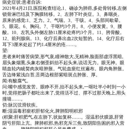
病史症状:患者自诉:
2021年4月21日,医院检查结论,1、确诊为肺癌,多处骨转移,左侧
锁骨淋巴结及下胸膜转移。2、左肺下叶炎症。3、鼻咽炎。
原来的感觉:1、乏力。2、气喘。3、干咳。4、头部间歇晕。
5、眼花。6、胸闷。7、干呕约3个月。8、小便发黄。9、腰
酸。10、左乳头外侧左胁11厘米处疼约3个月。11、胯骨酸。
12、前列腺病。13、化疗后鼻出血2次短暂的。14、化疗后右
耳下3厘米处起了约1.4厘米的疮……。
望:
患者来时痛苦病荣,形气衰,瞳神散大,无精神,脸面部虚浮黑暗,
眉头象烟熏,头象右侧歪斜抬不起头来,说话无力。眼无神。眼
睛血轮内眦胬肉灰暗肿胀。气轮血瘀红丝遍布。眼内角肿胀。
舌边绛紫浅白苔,舌两边根部紫暗斑点肿胀、厚。
闻:有酸腐气。
问:嘴中感觉发苦。眼睁不开,抬不起头来,一呕吐半小时到一小
时,觉得把肠子都吐出来了,觉得活不过、撑不过那天晚上,用头
撞墙……。
切:脉沉弦滑软疾。
断:湿温毒邪瘀积肝郁化火,脾肺阳明积邪
(积聚:肝积肥气,在左胁下,状如复杯……。湿温邪伏膜源,肝肾
阴亏肝阳上亢。脾肺积邪,热邪充斥三焦,致阴阳告困的邪入营