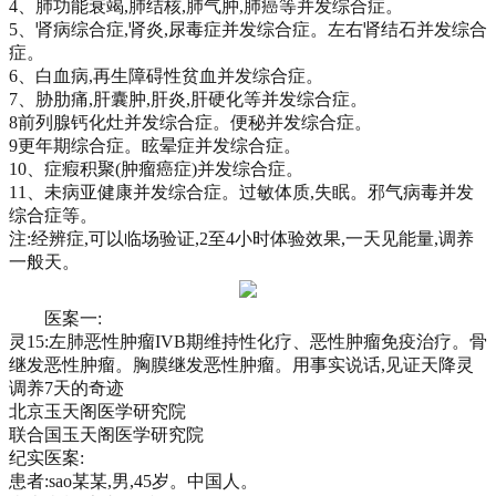
4、肺功能衰竭,肺结核,肺气肿,肺癌等并发综合症。
5、肾病综合症,肾炎,尿毒症并发综合症。左右肾结石并发综合
症。
6、白血病,再生障碍性贫血并发综合症。
7、胁肋痛,肝囊肿,肝炎,肝硬化等并发综合症。
8前列腺钙化灶并发综合症。便秘并发综合症。
9更年期综合症。眩晕症并发综合症。
10、症瘕积聚(肿瘤癌症)并发综合症。
11、未病亚健康并发综合症。过敏体质,失眠。邪气病毒并发
综合症等。
注:经辨症,可以临场验证,2至4小时体验效果,一天见能量,调养
一般天。
医案一:
灵15:左肺恶性肿瘤IVB期维持性化疗、恶性肿瘤免疫治疗。骨
继发恶性肿瘤。胸膜继发恶性肿瘤。用事实说话,见证天降灵
调养7天的奇迹
北京玉天阁医学研究院
联合国玉天阁医学研究院
纪实医案:
患者:sao某某,男,45岁。中国人。