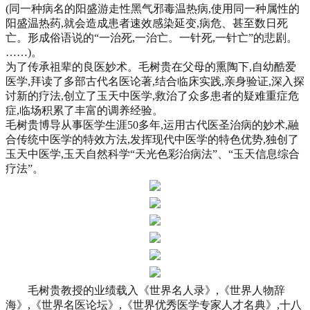
(同一种病名的阳盛游走性黑气邪毒温热病,使用同一种属性的
阳盛温热药,就会造成患者速效感染延变,病危、甚至数日死
亡。形成俗语说的“一治死,一治亡。一针死,一针亡”的悲剧。
……)。
为了传承祖辈的良医妙术。毛树贵在父母的熏陶下,自幼酷爱
医学,拜读了多部古代名医论著,结合临床实践,亲身验证,深入探
讨新的疗法,创立了玉天中医学,救治了众多患者的疑难重症危
症,临场积累了丰富的调养经验。
毛树贵博导从事医学生涯50多年,运用古代医圣治病的妙术,融
合传统中医学的特效方法,发挥现代中医学的特色优势,独创了
玉天中医学,玉天自然科学“天光色彩治病法”、“玉天信息综合
疗法”。
毛树贵教授的业绩载入《世界名人录》,《世界人物辞
海》,《世界名医论坛》,《世界优秀医学专家人才名典》,十八