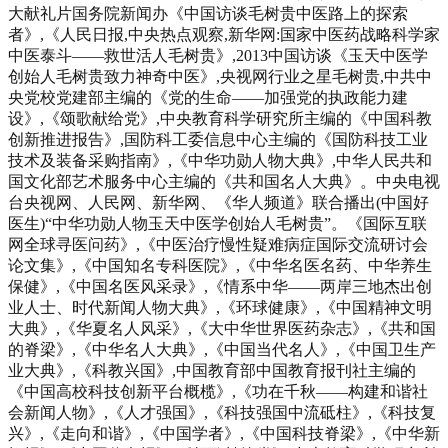
大献礼片国务院新闻办《中国访谈毛树贵中医路上的探索
者》,《人民日报,中央热点观察,新华网:国家中医药战略科学家
中医泰斗——救世活人毛树贵》,2013中国访谈《玉天中医学
创始人毛树贵致力神奇中医》,央视网行业之星毛树贵,中共中
央党校党建部主编的《党的生命——加强党的执政能力建
设》,《颂歌献给党》,中央教育科学研究所主编的《中国科教
创新推进报告》,国防科工委信息中心主编的《国防科技工业
技术及装备采购指南》,《中华功勋人物大典》,中华人民共和
国文化部艺术服务中心主编的《共和国名人大典》。中央电视
台央视网、人民网、新华网、《华人频道》联合播出(中国好
医生)“中华功勋人物玉天中医学创始人毛树贵”。《国际互联
网全球寻医问药》,《中医治疗慢性疑难病症国际交流研讨会
论文集》,《中国知名专科医院》,《中华名医名药、中华养生
保健》,《中国名医风采录》,《情系中华——两岸三地杰出创
业人士、时代新闻人物大典》,《环球健康》,《中国精神文明
大典》,《华夏名人风采》,《大中华世界医药杂志》,《共和国
的脊梁》,《中华名人大典》,《中国当代名人》,《中国卫生产
业大典》,《科教兴国》,中国教育部中国教育报刊社主编的
《中国高校科技创新平台概榄》,《功在千秋——构建和谐社
会新闻人物》,《人才强国》,《科技强国中流砥柱》,《科技复
兴》,《走向和谐》,《中国学者》,《中国科技脊梁》,《中华新