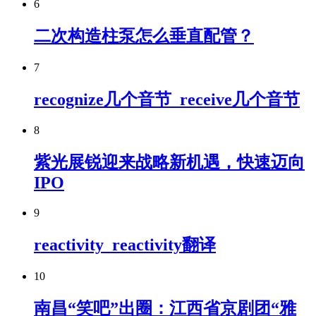
6
二次构造柱泵怎么垂直配管？
7
recognize几个音节_receive几个音节
8
紫光展锐迎来战略新机遇，快速迈向
IPO
9
reactivity_reactivity翻译
10
南昌“笑吧”出圈：江西省京剧团“雅