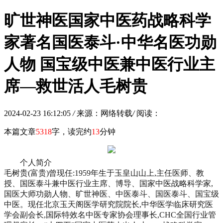
旷世神医国家中医药战略科学
家著名国医泰斗·中华名医功勋
人物 国宝级中医兼中医行业主
席—救世活人毛树贵
2024-02-23 16:12:05
/
来源：网络转载
/
阅读：
本篇文章
5318
字，读完约
13
分钟
个人简介
毛树贵(富贵)曾现任:1959年生于玉皇山山上,主任医师、教
授、国医泰斗兼中医行业主席、博导、国家中医战略科学家,
国医大师功勋人物、旷世神医、中医泰斗、国医泰斗、国宝级
中医。现任北京玉天阁医学研究院院长,中华医学临床研究医
学会副会长,国际特效名中医专家协会理事长,CHC全国行业管