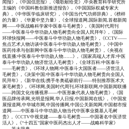
闻报》,《中国信息报》,《颂歌献给党》,中央教育科学研究所
主编的《中国科教创新推进报告》,《中国国际权威专家大
典》,《中华医学临床研究》,《中国当代气功师辞典》,《榜样
的力量》,《华夏中坚力量》,《全球报道网,国际新闻,首都新闻
网——中医战略科学家中医泰斗毛树贵》,《美国时代周刊
——中医泰斗中华功勋人物毛树贵向全国人民拜年》,《国际
环球快报网——中医泰斗中华功勋人物毛树贵》,《CCTV——
焦点艺术人物访谈中医泰斗中华功勋人物毛树贵》,《中国中
医药传承与创新网中医泰斗中华功勋人物毛树贵》,《央视在
线直播:中医泰斗中华功勋人物……》,《国家高端人才库:中医
泰斗中华功勋人物济世活人毛树贵》,《全球百科:中医泰斗
——毛树贵》,《环球人物网:中医泰斗大国医者——济世活人
毛树贵》,《决策中国:中医泰斗中华功勋人物毛树贵向全国人
民拜年》,《新华在线:携手冬奥砥砺前行——特别推荐医术大
家毛树贵》,《环球网,美国时代周刊,环球新联网,中国新闻联播
——跨国文化传播视界——中医形象代表人物毛树贵》,《国
医品牌传承网,光明是报网,华人日报,中国新闻在线》,《中国发
展报道网,中华城市网,中国传播网,中国公关新闻网,中国都市报
道网——中医泰斗中华功勋人物当代中医事业奠基人毛树
贵》,《CCTV中视党建——泰斗毛树贵——中国著名中医济世
活人》,《“十四五”国家中医药杰出人才——战略科学家》
……等大辞典。