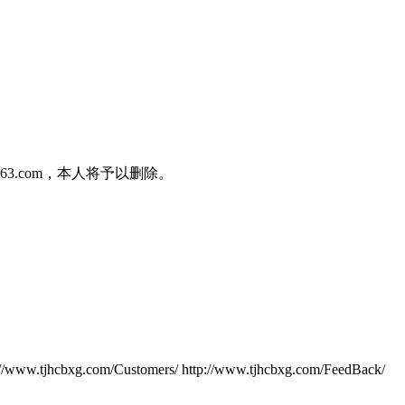
3.com，本人将予以删除。
p://www.tjhcbxg.com/Customers/ http://www.tjhcbxg.com/FeedBack/