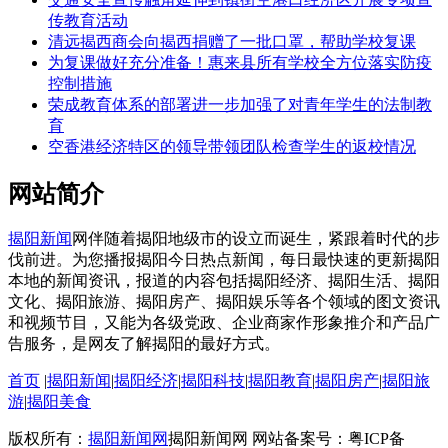
传教育活动
清远揭西商会向揭西捐赠了一批口罩，帮助学校复课
为复课做好充分准备！惠来县所有学校全方位落实防疫
控制措施
荣成教育体系的部署进一步加强了对青年学生的法制教
育
空香港经济特区的领导带领团队检查学生的返校情况
网站简介
揭阳新闻
网伴随着揭阳地级市的设立而诞生，紧跟着时代的步
伐前进。为您播报揭阳今日热点新闻，每日最快速的更新揭阳
本地的新闻资讯，报道的内容包括揭阳经济、揭阳生活、揭阳
文化、揭阳旅游、揭阳房产、揭阳娱乐等各个领域的图文资讯
和视频节目，又能为各级党政、企业商家作形象推介和产品广
告服务，是网友了解揭阳的最好方式。
首页
|
揭阳新闻
|
揭阳经济
|
揭阳科技
|
揭阳教育
|
揭阳房产
|
揭阳旅
游
|
揭阳美食
版权所有：
揭阳新闻网
揭阳新闻网 网站备案号：粤ICP备