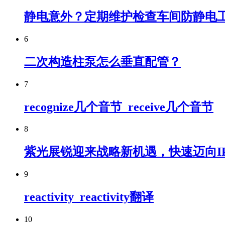
静电意外？定期维护检查车间防静电工
6
二次构造柱泵怎么垂直配管？
7
recognize几个音节_receive几个音节
8
紫光展锐迎来战略新机遇，快速迈向I
9
reactivity_reactivity翻译
10