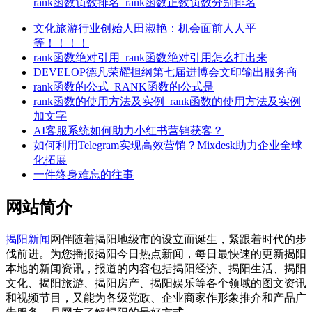
rank函数负数排名_rank函数正数负数分别排名
文化旅游行业创始人田淑艳：机会面前人人平
等！！！！
rank函数绝对引用_rank函数绝对引用怎么打出来
DEVELOP德凡荣耀担纲第七届进博会文印输出服务商
rank函数的公式_RANK函数的公式是
rank函数的使用方法及实例_rank函数的使用方法及实例
加文字
AI客服系统如何助力小红书营销获客？
如何利用Telegram实现高效营销？Mixdesk助力企业全球
化拓展
一件终身难忘的往事
网站简介
揭阳新闻
网伴随着揭阳地级市的设立而诞生，紧跟着时代的步
伐前进。为您播报揭阳今日热点新闻，每日最快速的更新揭阳
本地的新闻资讯，报道的内容包括揭阳经济、揭阳生活、揭阳
文化、揭阳旅游、揭阳房产、揭阳娱乐等各个领域的图文资讯
和视频节目，又能为各级党政、企业商家作形象推介和产品广