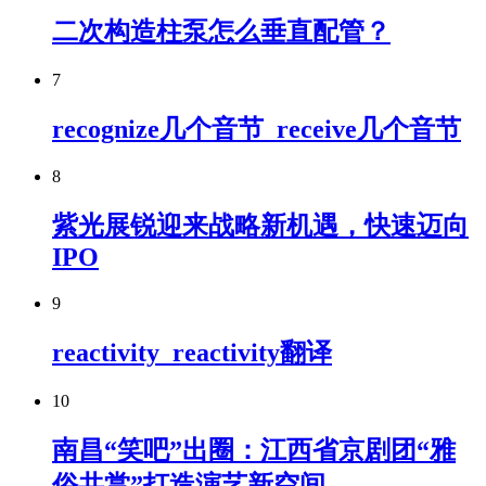
二次构造柱泵怎么垂直配管？
7
recognize几个音节_receive几个音节
8
紫光展锐迎来战略新机遇，快速迈向
IPO
9
reactivity_reactivity翻译
10
南昌“笑吧”出圈：江西省京剧团“雅
俗共赏”打造演艺新空间